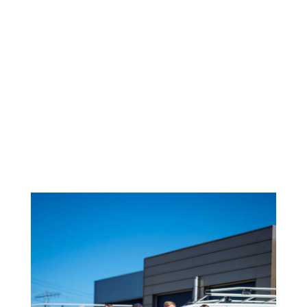
RZ Installatietechniek is een hecht familiebedrijf uit
Zwolle met een passie voor techniek en een nuchtere
aanpak. Al vijf jaar staan we bekend om onze
betrouwbare service en vakkundig werk. Het team
bestaat uit Roberto, zijn zoon Roberto Junior en zijn
stiefzonen Gino en Bruno. Vier vakmannen die elkaar
door en door kennen en samen één missie delen:
zorgen dat alles werkt zoals het hoort – en dat het er
strak uitziet.