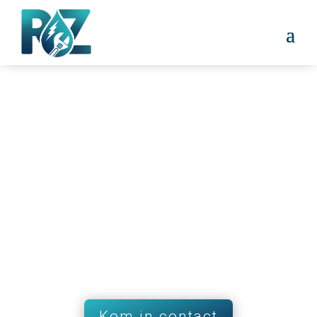
UW INSTALLATIE,
ONZE ZORG
Over RZ Installatietechniek
Kom in contact