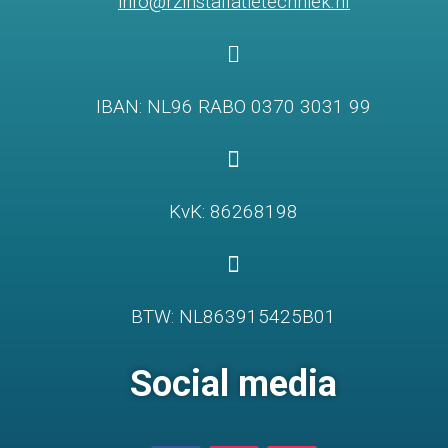
info@rzinstallatietechniek.nl

IBAN: NL96 RABO 0370 3031 99

KvK: 86268198

BTW: NL863915425B01
Social media